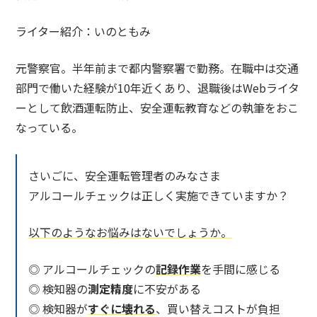
ライター紹介：いのともみ
元警察官。半年前まで都内警察署で勤務。在職中は交通
部門で働いた経験が10年近くあり、退職後はWebライタ
ーとして飲酒運転防止、安全運転教育などの執筆をおこ
なっている。
さいごに、安全運転管理者のみなさま
アルコールチェックは正しく実施できていますか？
以下のようなお悩みはないでしょうか。
◎ アルコールチェックの
記録作業
を手間に感じる
◎ 検知器の
測定精度
に不安がある
◎ 検知器が
すぐに壊れる
、買い替えコストが負担