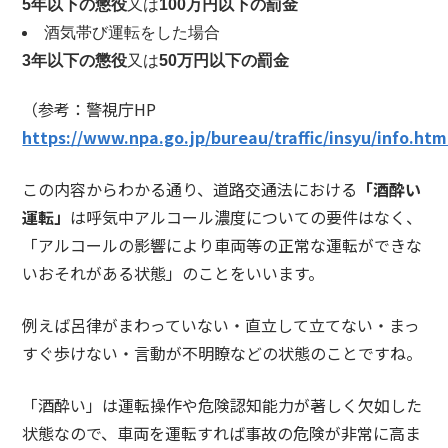
5
年以下の懲役
又は
100
万円以下の罰金
酒気帯び運転をした場合
3
年以下の懲役
又は
50
万円以下の罰金
（参考：警視庁HP
https://www.npa.go.jp/bureau/traffic/insyu/info.htm
この内容からわかる通り、道路交通法における
「酒酔い
運転」
は呼気中アルコール濃度についての要件はなく、
「アルコールの影響により車両等の正常な運転ができな
いおそれがある状態」のことをいいます。
例えば呂律がまわっていない・直立して立てない・まっ
すぐ歩けない・言動が不明瞭などの状態のことですね。
「酒酔い」は運転操作や危険認知能力が著しく欠如した
状態なので、車両を運転すれば事故の危険が非常に高ま