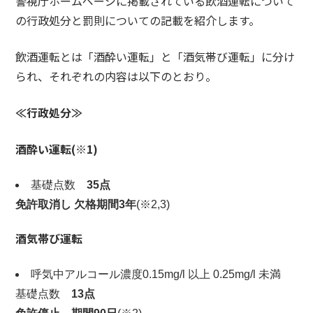
警視庁ホームページに掲載されている飲酒運転について
の行政処分と罰則についての記載を紹介します。
飲酒運転とは「酒酔い運転」と「酒気帯び運転」に分け
られ、それぞれの内容は以下のとおり。
≪行政処分≫
酒酔い運転
(
※
1)
基礎点数
35
点
免許取消し
欠格期間
3
年
(※2,3)
酒気帯び運転
呼気中アルコール濃度0.15mg/l 以上 0.25mg/l 未満
基礎点数
13
点