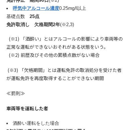
免許停止 期間
90
日
(※2)
呼気中アルコール濃度
0.25mg/l以上
基礎点数
25
点
免許取消し 欠格期間
2
年
(※2,3)
(※1) 「酒酔い」とはアルコールの影響により車両等の
正常な運転ができないおそれがある状態をいう。
(※2) 前歴及びその他の累積点数がない場合
(※3) 「欠格期間」とは運転免許の取消処分を受けた者
が運転免許を再度取得することができない期間
≪罰則≫
車両等を運転した者
酒酔い運転をした場合