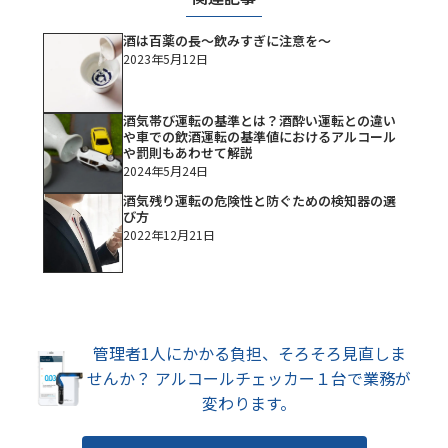
酒は百薬の長～飲みすぎに注意を～
2023年5月12日
酒気帯び運転の基準とは？酒酔い運転との違い
や車での飲酒運転の基準値におけるアルコール
や罰則もあわせて解説
2024年5月24日
酒気残り運転の危険性と防ぐための検知器の選
び方
2022年12月21日
管理者1人にかかる負担、そろそろ見直しま
せんか？
アルコールチェッカー１台で業務が
変わります。