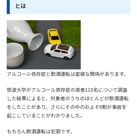
とは
アルコール依存症と飲酒運転は
密接な関係
があります。
筑波大学がアルコール依存症の患者110名について調査
した結果によると、対象者のうちの
ほとんどが飲酒運転
をした
ことがあり、さらにその中のおよそ
6割が事故を
起こしている
ことがわかりました。
もちろん飲酒運転は犯罪です。