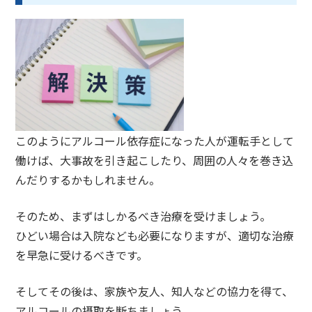
このようにアルコール依存症になった人が運転手として
働けば、
大事故を引き起こし
たり、周囲の
人々を巻き込
んだりするかも
しれません。
そのため、まずは
しかるべき治療を
受けましょう。
ひどい場合は入院なども必要になりますが、
適切な治療
を早急に
受けるべきです。
そしてその後は、家族や友人、知人などの協力を得て、
アルコールの
摂取を断ち
ましょう。