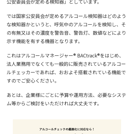
公安委員会が定める検知器」としています。
では
国家公安員会が定めるアルコール検知器
はどのよう
な検知器かというと、
呼気中のアルコールを検知し、そ
の有無又はその濃度を警告音、警告灯、数値などにより
示す機能を有する機器
となります。
これはアルコールマネージャー® BACtrack®をはじめ、
法人業務用でなくても一般的に販売されているアルコー
ルチェッカーであれば、
おおよそ搭載されている機能
で
すのでご安心ください。
あとは、企業様にごとに
予算や運用方法
、必要なシステ
ム等から
ご検討を
いただければ大丈夫です。